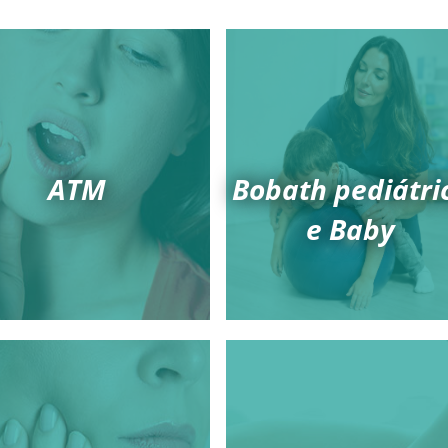
ATM
Bobath pediátri
e Baby