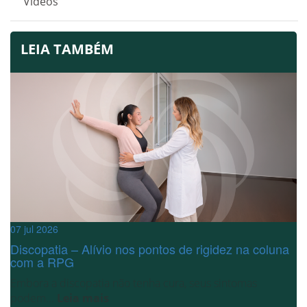
Vídeos
LEIA TAMBÉM
07 jul 2026
Discopatia – Alívio nos pontos de rigidez na coluna
com a RPG
Embora a discopatia não tenha cura, seus sintomas
podem...
Leia mais