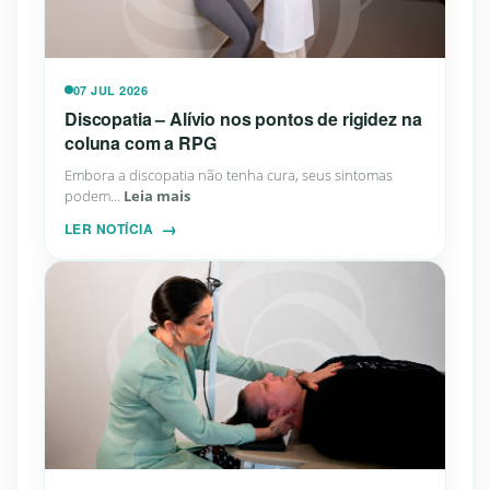
07 JUL 2026
Discopatia – Alívio nos pontos de rigidez na
coluna com a RPG
Embora a discopatia não tenha cura, seus sintomas
podem...
Leia mais
LER NOTÍCIA