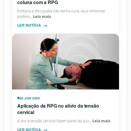
coluna com a RPG
Embora a discopatia não tenha cura, seus sintomas
podem...
Leia mais
LER NOTÍCIA
29 JUN 2026
Aplicação da RPG no alívio da tensão
cervical
A dor e tensão cervical fazem parte da sua...
Leia mais
LER NOTÍCIA