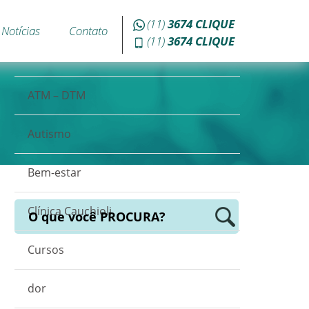
Acupuntura
(11)
3674
CLIQUE
Notícias
Contato
(11)
3674
CLIQUE
Atividades Físicas
ATM – DTM
Autismo
Bem-estar
Clínica Cauchioli
O que você
PROCURA?
Cursos
dor