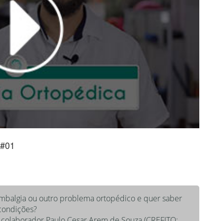
i#01
ombalgia ou outro problema ortopédico e quer saber
 condições?
so colaborador Paulo Cesar Arem de Souza (CREFITO: