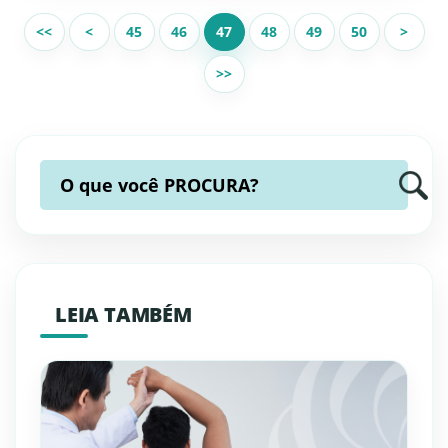
<<
<
45
46
47
48
49
50
>
>>
O que você
PROCURA?
LEIA TAMBÉM