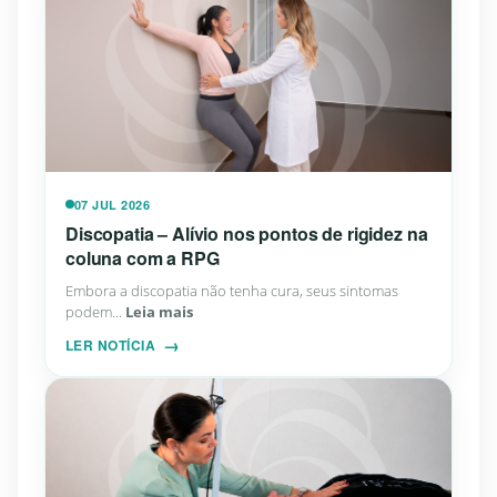
07 JUL 2026
Discopatia – Alívio nos pontos de rigidez na
coluna com a RPG
Embora a discopatia não tenha cura, seus sintomas
podem...
Leia mais
LER NOTÍCIA