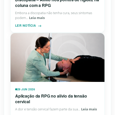
coluna com a RPG
Embora a discopatia não tenha cura, seus sintomas
podem...
Leia mais
LER NOTÍCIA
29 JUN 2026
Aplicação da RPG no alívio da tensão
cervical
A dor e tensão cervical fazem parte da sua...
Leia mais