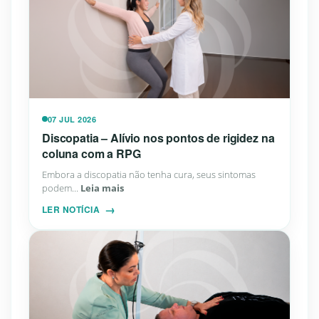
07 JUL 2026
Discopatia – Alívio nos pontos de rigidez na
coluna com a RPG
Embora a discopatia não tenha cura, seus sintomas
podem...
Leia mais
LER NOTÍCIA