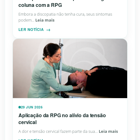
coluna com a RPG
Embora a discopatia não tenha cura, seus sintomas
podem...
Leia mais
LER NOTÍCIA
29 JUN 2026
Aplicação da RPG no alívio da tensão
cervical
A dor e tensão cervical fazem parte da sua...
Leia mais